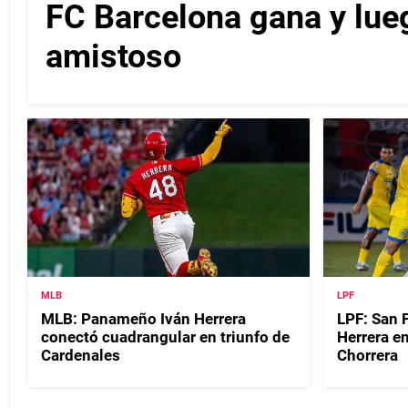
FC Barcelona gana y lueg
amistoso
MLB
LPF
MLB: Panameño Iván Herrera
LPF: San 
conectó cuadrangular en triunfo de
Herrera e
Cardenales
Chorrera