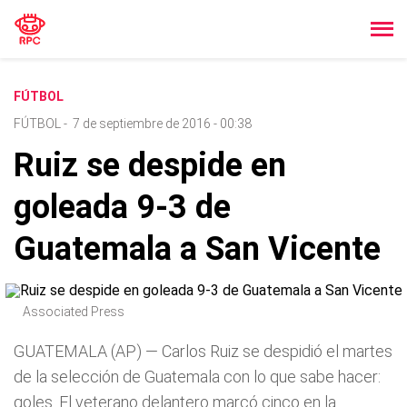
FÚTBOL
FÚTBOL
-
7 de septiembre de 2016 - 00:38
Ruiz se despide en
goleada 9-3 de
Guatemala a San Vicente
Associated Press
GUATEMALA (AP) — Carlos Ruiz se despidió el martes
de la selección de Guatemala con lo que sabe hacer:
goles. El veterano delantero marcó cinco en la