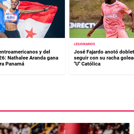
LEGIONARIOS
ntroamericanos y del
José Fajardo anotó doblet
26: Nathalee Aranda gana
seguir con su racha golea
ara Panamá
"U" Católica