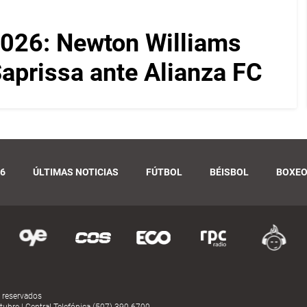
026: Newton Williams
 Saprissa ante Alianza FC
6
ÚLTIMAS NOTICIAS
FÚTBOL
BÉISBOL
BOXE
 reservados
ubre | Central Telefónica (507) 390-6700