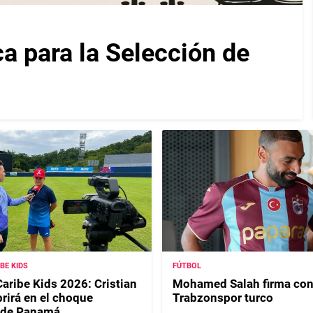
ca para la Selección de
IBE KIDS
FÚTBOL
Caribe Kids 2026: Cristian
Mohamed Salah firma con
rirá en el choque
Trabzonspor turco
 de Panamá