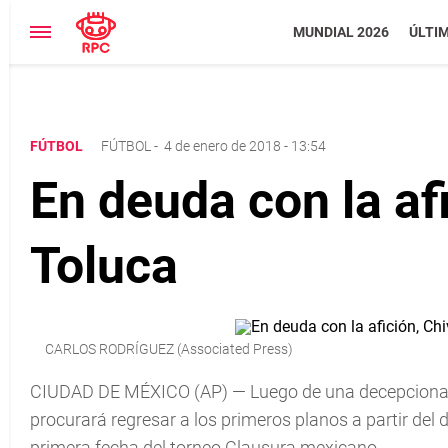
MUNDIAL 2026
ÚLTI
FÚTBOL
FÚTBOL
-
4 de enero de 2018 - 13:54
En deuda con la af
Toluca
CARLOS RODRÍGUEZ (Associated Press)
CIUDAD DE MÉXICO (AP) — Luego de una decepcionante 
procurará regresar a los primeros planos a partir del
primera fecha del torneo Clausura mexicano.