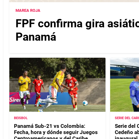
MAREA ROJA
FPF confirma gira asiáti
Panamá
BEISBOL
SERIE DEL CAR
Panamá Sub-21 vs Colombia:
Serie del 
Fecha, hora y dónde seguir Juegos
Cedeño ab
Centroamericanos y del Caribe
inaugural