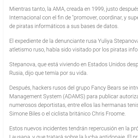
Mientras tanto, la AMA, creada en 1999, justo después
Internacional con el fin de "promover, coordinar, y sup
de piratas informáticos a sus bases de datos.
El expediente de la denunciante rusa Yuliya Stepanova,
atletismo ruso, había sido visitado por los piratas inf
Stepanova, que está viviendo en Estados Unidos despu
Rusia, dijo que temía por su vida.
Después, hackers rusos del grupo Fancy Bears se intr
Management System (ADAMS) para publicar autorizac
numerosos deportistas, entre ellos las hermanas teni
Simone Biles o el ciclista británico Chris Froome.
Estos nuevos incidentes tendrán repercusión en la p
Lausana, y que tratará sobre la lucha antidopaje. El 