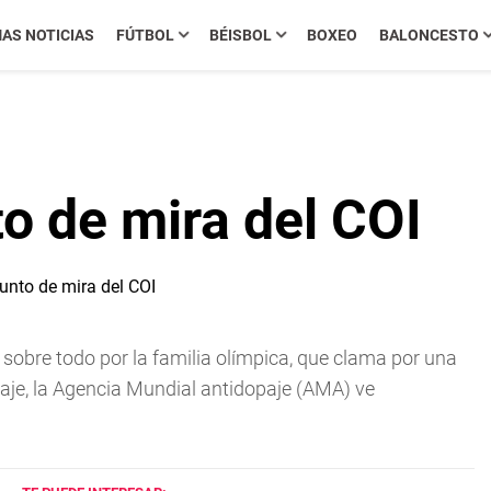
MAS NOTICIAS
FÚTBOL
BÉISBOL
BOXEO
BALONCESTO
o de mira del COI
sobre todo por la familia olímpica, que clama por una
paje, la Agencia Mundial antidopaje (AMA) ve