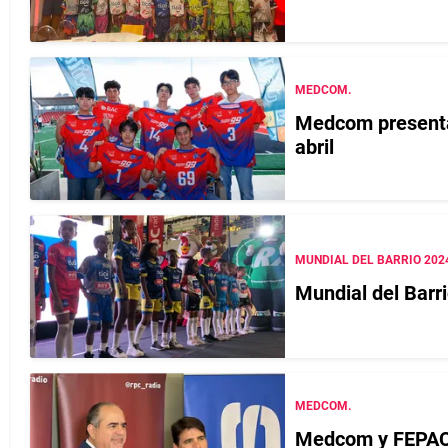
MEDCOM.
Medcom presenta
abril
MUNDIAL DEL BARRIO 202
Mundial del Barr
MEDCOM.
Medcom y FEPACI 