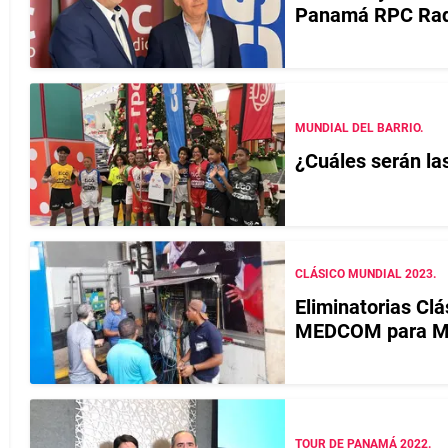
Panamá RPC Rad
MUNDIAL DEL BARRIO.
¿Cuáles serán la
CLÁSICO MUNDIAL 2023.
Eliminatorias Cl
MEDCOM para 
TOUR DE PANAMÁ 2022.