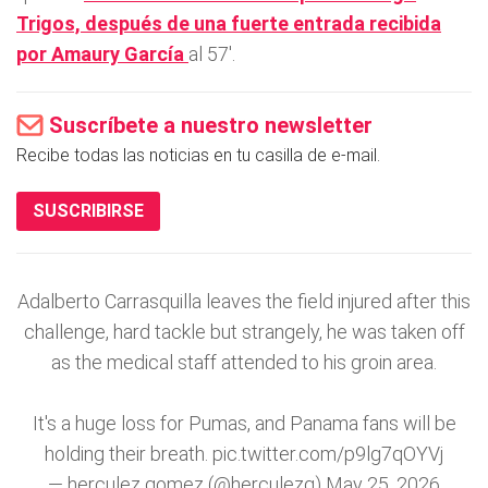
Trigos, después de una fuerte entrada recibida
por Amaury García
al 57'.
Suscríbete a nuestro newsletter
Recibe todas las noticias en tu casilla de e-mail.
SUSCRIBIRSE
Adalberto Carrasquilla leaves the field injured after this
challenge, hard tackle but strangely, he was taken off
as the medical staff attended to his groin area.
It's a huge loss for Pumas, and Panama fans will be
holding their breath.
pic.twitter.com/p9lg7qOYVj
— herculez gomez (@herculezg)
May 25, 2026