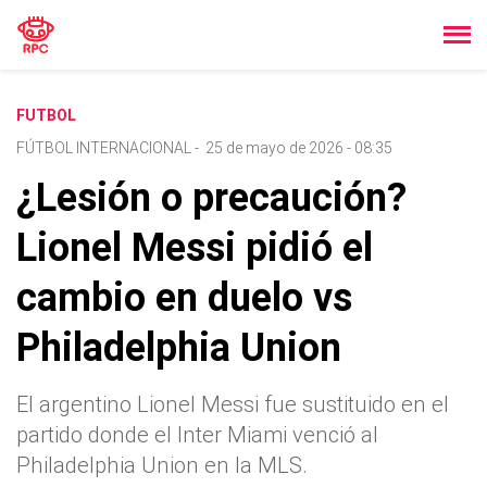
FUTBOL
FÚTBOL INTERNACIONAL
-
25 de mayo de 2026 - 08:35
¿Lesión o precaución?
Lionel Messi pidió el
cambio en duelo vs
Philadelphia Union
El argentino Lionel Messi fue sustituido en el
partido donde el Inter Miami venció al
Philadelphia Union en la MLS.