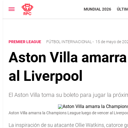
MUNDIAL 2026
ÚLTI
PREMIER LEAGUE
FÚTBOL INTERNACIONAL
-
15 de mayo de 202
Aston Villa amarr
al Liverpool
El Aston Villa toma su boleto para jugar la próx
Aston Villa amarra la Champions League luego de vencer al Liverpo
La inspiración de su atacante Ollie Watkins, catorce go