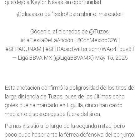
que dejó a Keylor Navas sin oportunidad.
¡Golaaaazo de "Isidro! para abrir el marcador!
Gócenlo, aficionados de
@Tuzos
.
#LaFiestaDeLaAfición
|
#ConMéxicoC26
|
#SFPACUNAM
|
#SFIDA
pic.twitter.com/WAe4Topv8T
— Liga BBVA MX (@LigaBBVAMX)
May 15, 2026
Esta anotación confirmó la peligrosidad de los tiros de
larga distancia de Tuzos, pues de los últimos ocho
goles que ha marcado en Liguilla, cinco han caído
mediante disparos desde fuera del área.
Pumas insistió a lo largo de la segunda mitad, pero
poco pudo hacer ante la férrea defensiva del conjunto