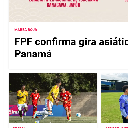
MAREA ROJA
FPF confirma gira asiáti
Panamá