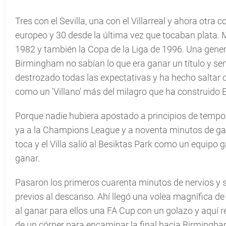
Tres con el Sevilla, una con el Villarreal y ahora otra c
europeo y 30 desde la última vez que tocaban plata.
1982 y también la Copa de la Liga de 1996. Una gener
Birmingham no sabían lo que era ganar un título y se
destrozado todas las expectativas y ha hecho saltar de
como un 'Villano' más del milagro que ha construido 
Porque nadie hubiera apostado a principios de tempo
ya a la Champions League y a noventa minutos de gan
toca y el Villa salió al Besiktas Park como un equip
ganar.
Pasaron los primeros cuarenta minutos de nervios y s
previos al descanso. Ahí llegó una volea magnífica de 
al ganar para ellos una FA Cup con un golazo y aquí r
de un córner para encaminar la final hacia Birmingha