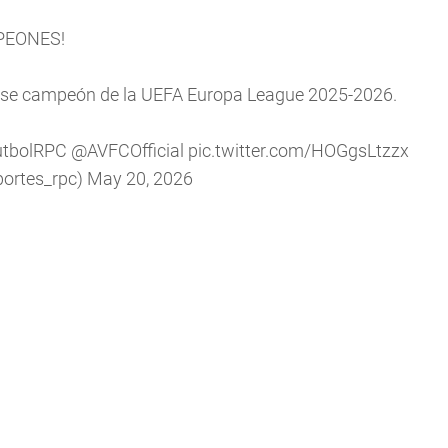
PEONES!
narse campeón de la UEFA Europa League 2025-2026.
utbolRPC
@AVFCOfficial
pic.twitter.com/HOGgsLtzzx
ortes_rpc)
May 20, 2026