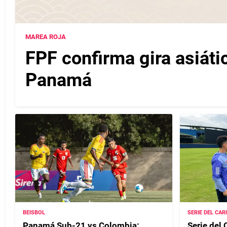
MAREA ROJA
FPF confirma gira asiáti
Panamá
BEISBOL
SERIE DEL CAR
Panamá Sub-21 vs Colombia:
Serie del 