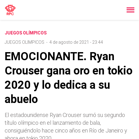
JUEGOS OLÍMPICOS
JUEGOS OLIMPICOS
-
4 de agosto de 2021 - 23:44
EMOCIONANTE. Ryan
Crouser gana oro en tokio
2020 y lo dedica a su
abuelo
El estadounidense Ryan Crouser sumó su segundo
título olímpico en el lanzamiento de bala,
consiguiéndolo hace cinco años en Río de Janeiro y
ahora en tokio 2020