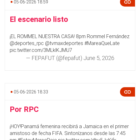
05-06-2026 18:59
El escenario listo
¡EL ROMMEL NUESTRA CASA! 8pm Rommel Fernández
@deportes_rpc
@tvmaxdeportes
#MareaQueLate
pic.twitter.com/3MLklKJMU7
— FEPAFUT (@fepafut)
June 5, 2026
05-06-2026 18:33
Por RPC
¡HOY!Panamá femenina recibirá a Jamaica en el primer
amistoso de fecha FIFA. Sintonízanos desde las 7:45