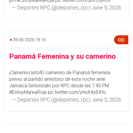
pm.
#EstoyMareaRoja
pic.twitter.com/dbv5JyKifx
— Deportes RPC (@deportes_rpc)
June 5, 2026
05-06-2026 18:16
Panamá Femenina y su camerino
¡Camerino listo!El camerino de Panamá femenina
previo al partido amistoso de esta noche ante
Jamaica.Sintonízalo por RPC desde las 7:45 P.M.
#EstoyMareaRoja
pic.twitter.com/yHuX4yBXfo
— Deportes RPC (@deportes_rpc)
June 5, 2026