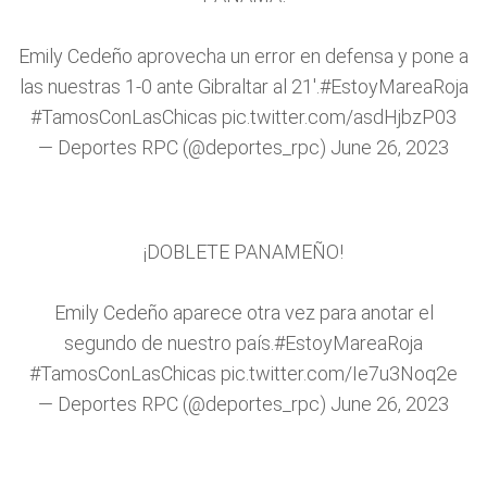
Emily Cedeño aprovecha un error en defensa y pone a
las nuestras 1-0 ante Gibraltar al 21'.
#EstoyMareaRoja
#TamosConLasChicas
pic.twitter.com/asdHjbzP03
— Deportes RPC (@deportes_rpc)
June 26, 2023
¡DOBLETE PANAMEÑO!
Emily Cedeño aparece otra vez para anotar el
segundo de nuestro país.
#EstoyMareaRoja
#TamosConLasChicas
pic.twitter.com/Ie7u3Noq2e
— Deportes RPC (@deportes_rpc)
June 26, 2023