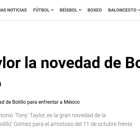
MAS NOTICIAS
FÚTBOL
BÉISBOL
BOXEO
BALONCESTO
lor la novedad de Bo
o
tonio 'Tony' Taylor, es la gran novedad de la
lillo" Gómez para el amistoso del 11 de octubre frente