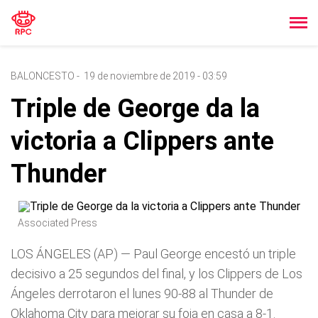
BALONCESTO
-
19 de noviembre de 2019 - 03:59
Triple de George da la
victoria a Clippers ante
Thunder
Associated Press
LOS ÁNGELES (AP) — Paul George encestó un triple
decisivo a 25 segundos del final, y los Clippers de Los
Ángeles derrotaron el lunes 90-88 al Thunder de
Oklahoma City para mejorar su foja en casa a 8-1.