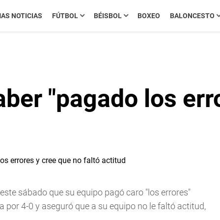
MAS NOTICIAS
FÚTBOL
BÉISBOL
BOXEO
BALONCESTO
ber "pagado los err
 este sábado que su equipo pagó caro "los errores"
 por 4-0 y aseguró que a su equipo no le faltó actitud,