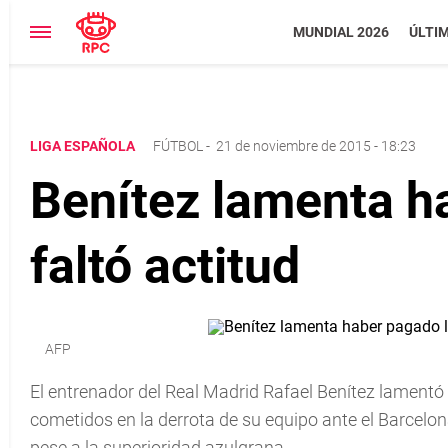
MUNDIAL 2026
ÚLTI
LIGA ESPAÑOLA
FÚTBOL
-
21 de noviembre de 2015 - 18:23
Benítez lamenta ha
faltó actitud
AFP
El entrenador del Real Madrid Rafael Benítez lamentó
cometidos en la derrota de su equipo ante el Barcelona
pese a la superioridad azulgrana.