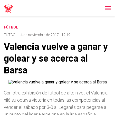
FÚTBOL
FÚTBOL
-
4 de noviembre de 2017 - 12:19
Valencia vuelve a ganar y
golear y se acerca al
Barsa
Con otra exhibición de fútbol de alto nivel, el Valencia
hiló su octava victoria en todas las competencias al
vencer el sábado por 3-0 al Leganés para pegarse a
un punto del líder Barcelona en la liga española.