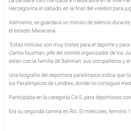
La bandera iraní fue izada a media asta en la Villa Pa
Herzegovina el sábado, en la final del voleibol para j
Asimismo, se guardará un minuto de silencio durante 
el estadio Maracaná.
"Estas noticias son muy tristes para el deporte y par
Carlos Nuzman, jefe del comité organizador de los Ju
están con la familia de Bahman, sus compañeros y el 
Una biografía del deportista paralímpico indica que 
los Paralímpicos de Londres, donde no consiguió med
Participaba en la categoría C4-5, para deportistas c
Era su segunda carrera en Río. El miércoles, terminó 14