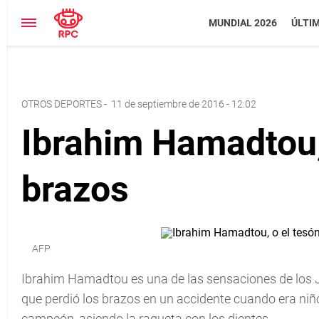
MUNDIAL 2026
ÚLTI
OTROS DEPORTES
-
11 de septiembre de 2016 - 12:02
Ibrahim Hamadtou, 
brazos
AFP
Ibrahim Hamadtou es una de las sensaciones de los J
que perdió los brazos en un accidente cuando era niño
campeón, asiendo la raqueta con los dientes.