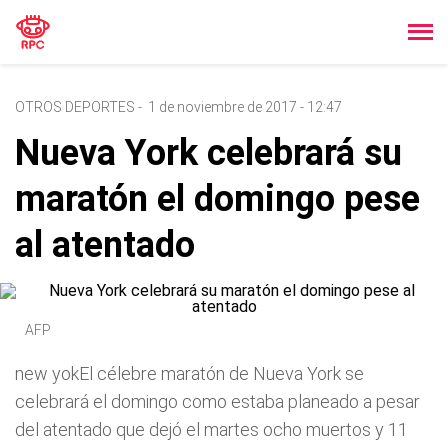
OTROS DEPORTES
-
1 de noviembre de 2017 - 12:47
Nueva York celebrará su
maratón el domingo pese
al atentado
AFP
new yokEl célebre maratón de Nueva York se
celebrará el domingo como estaba planeado a pesar
del atentado que dejó el martes ocho muertos y 11