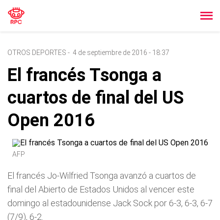
OTROS DEPORTES
-
4 de septiembre de 2016 - 18:37
El francés Tsonga a
cuartos de final del US
Open 2016
AFP
El francés Jo-Wilfried Tsonga avanzó a cuartos de
final del Abierto de Estados Unidos al vencer este
domingo al estadounidense Jack Sock por 6-3, 6-3, 6-7
(7/9), 6-2.