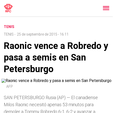
TENIS
TENIS
-
25 de septiembre de 2015 - 16:11
Raonic vence a Robredo y
pasa a semis en San
Petersburgo
AFP
SAN PETERSBURGO Rusia (AP) — El canadiense
Milos Raonic necesitó apenas 53 minutos para
demoler a Tommy Robredo 6-1, 6-2 y avanzar a