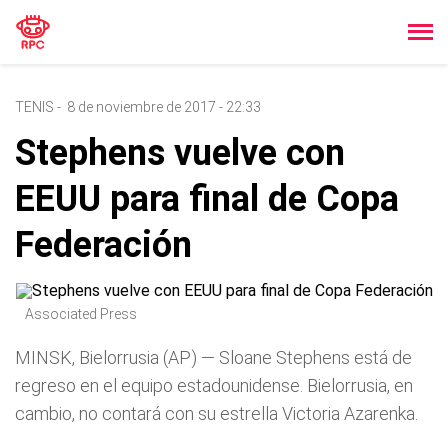
TENIS
-
8 de noviembre de 2017 - 22:33
Stephens vuelve con
EEUU para final de Copa
Federación
Associated Press
MINSK, Bielorrusia (AP) — Sloane Stephens está de
regreso en el equipo estadounidense. Bielorrusia, en
cambio, no contará con su estrella Victoria Azarenka.