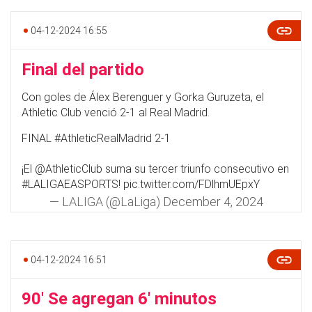
04-12-2024 16:55
Final del partido
Con goles de Álex Berenguer y Gorka Guruzeta, el
Athletic Club venció 2-1 al Real Madrid.
FINAL
#AthleticRealMadrid
2-1
¡El
@AthleticClub
suma su tercer triunfo consecutivo en
#LALIGAEASPORTS
!
pic.twitter.com/FDlhmUEpxY
— LALIGA (@LaLiga)
December 4, 2024
04-12-2024 16:51
90' Se agregan 6' minutos