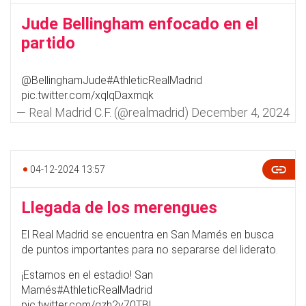
Jude Bellingham enfocado en el
partido
@BellinghamJude
#AthleticRealMadrid
pic.twitter.com/xqlqDaxmqk
— Real Madrid C.F. (@realmadrid)
December 4, 2024
04-12-2024 13:57
Llegada de los merengues
El Real Madrid se encuentra en San Mamés en busca
de puntos importantes para no separarse del liderato.
¡Estamos en el estadio! San
Mamés
#AthleticRealMadrid
pic.twitter.com/gzh2v70TBL