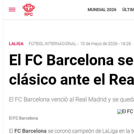
MUNDIAL 2026
ÚLTI
LALIGA
FÚTBOL INTERNACIONAL
-
10 de mayo de 2026 - 16:26
El FC Barcelona s
clásico ante el Re
El FC Barcelona venció al Real Madrid y se qued
El FC Barcelona
El
FC Barcelona
se coronó campeón de LaLiga en la te