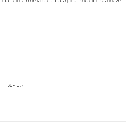
anta, primero de la tabla tras ganar sus últimos nueve
SERIE A