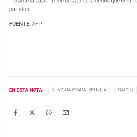
1-0 ante la Lazio. Tiene dos puntos menos que el Atal
partidos.
FUENTE:
AFP
EN ESTA NOTA:
KHVICHA KVARATSKHELIA
NAPOLI