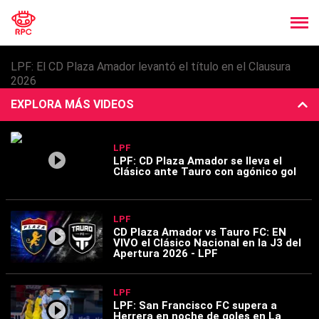
LPF: El CD Plaza Amador levantó el título en el Clausura
2026
EXPLORA MÁS VIDEOS
LPF
LPF: CD Plaza Amador se lleva el
Clásico ante Tauro con agónico gol
LPF
CD Plaza Amador vs Tauro FC: EN
VIVO el Clásico Nacional en la J3 del
Apertura 2026 - LPF
LPF
LPF: San Francisco FC supera a
Herrera en noche de goles en La