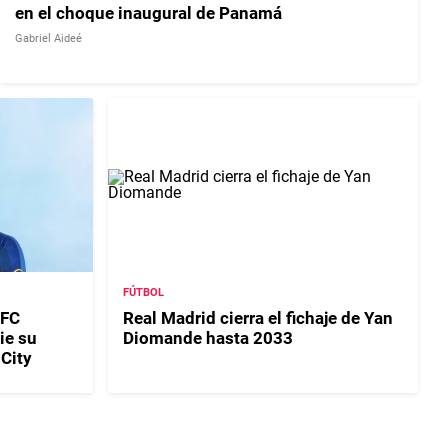
en el choque inaugural de Panamá
Gabriel Aideé
FÚTBOL
 FC
Real Madrid cierra el fichaje de Yan
ie su
Diomande hasta 2033
 City