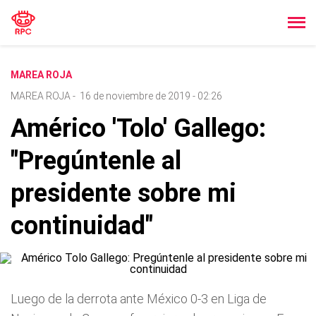
MAREA ROJA
MAREA ROJA
-
16 de noviembre de 2019 - 02:26
Américo 'Tolo' Gallego:
"Pregúntenle al
presidente sobre mi
continuidad"
Luego de la derrota ante México 0-3 en Liga de