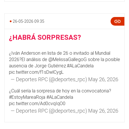
26-05-2026 09:35
¿HABRÁ SORPRESAS?
¿Iván Anderson en lista de 26 o invitado al Mundial
2026?El análisis de
@MelissaGallegoG
sobre la posible
ausencia de Jorge Gutiérrez.
#ALaCandela
pic.twitter.com/f1sDwlCygL
— Deportes RPC (@deportes_rpc)
May 26, 2026
¿Cuál sería la sorpresa de hoy en la convocatoria?
#EstoyMareaRoja
#ALaCandela
pic.twitter.com/Ad0cvqIqO0
— Deportes RPC (@deportes_rpc)
May 26, 2026