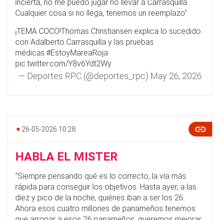
incierta, no me puedo jugar no llevar a Carrasquilla.
Cualquier cosa si no llega, tenemos un reemplazo".
¡TEMA COCO!Thomas Christiansen explica lo sucedido
con Adalberto Carrasquilla y las pruebas
médicas.
#EstoyMareaRoja
pic.twitter.com/Y8v6Ydt2Wy
— Deportes RPC (@deportes_rpc)
May 26, 2026
26-05-2026 10:28
HABLA EL MISTER
"Siempre pensando qué es lo correcto, la vía más
rápida para conseguir los objetivos. Hasta ayer, a las
diez y pico de la noche, quiénes iban a ser los 26.
Ahora esos cuatro millones de panameños tenemos
que arropar a esos 26 panameños, queremos mejorar