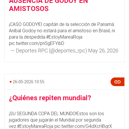
AUSENCIA DE GODOY EN
AMISTOSOS
¡CASO GODOY!El capitán de la selección de Panamá
Aníbal Godoy no estará para el amistoso en Brasil, ni
para la despedida.
#EstoyMareaRoja
pic.twitter.com/pn5gEFYibD
— Deportes RPC (@deportes_rpc)
May 26, 2026
26-05-2026 10:55
¿Quiénes repiten mundial?
¡SU SEGUNDA COPA DEL MUNDO!Estos son los
jugadores que jugarán el Mundial por segunda
vez.
#EstoyMareaRoja
pic.twitter.com/G4dXcHBqrX