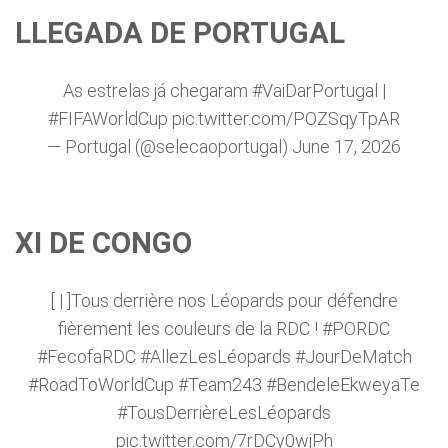
LLEGADA DE PORTUGAL
As estrelas já chegaram
#VaiDarPortugal
|
#FIFAWorldCup
pic.twitter.com/POZSqyTpAR
— Portugal (@selecaoportugal)
June 17, 2026
XI DE CONGO
[ | ]Tous derrière nos Léopards pour défendre
fièrement les couleurs de la RDC !
#PORDC
#FecofaRDC
#AllezLesLéopards
#JourDeMatch
#RoadToWorldCup
#Team243
#BendeleEkweyaTe
#TousDerrièreLesLéopards
pic.twitter.com/7rDCy0wjPh