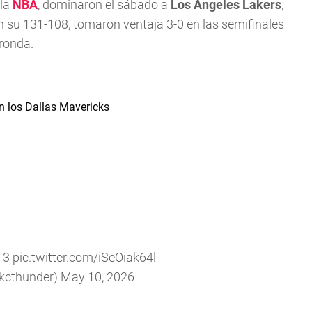
 la
NBA
, dominaron el sábado a
Los Ángeles Lakers
,
n su 131-108, tomaron ventaja 3-0 en las semifinales
 ronda.
n los Dallas Mavericks
e 3
pic.twitter.com/iSeOiak64l
cthunder)
May 10, 2026