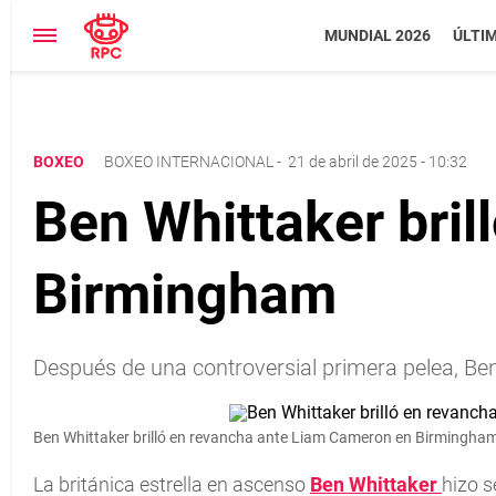
MUNDIAL 2026
ÚLTI
BOXEO
BOXEO INTERNACIONAL
-
21 de abril de 2025 - 10:32
Ben Whittaker bri
Birmingham
Después de una controversial primera pelea, B
Ben Whittaker brilló en revancha ante Liam Cameron en Birmingha
La británica estrella en ascenso
Ben Whittaker
hizo s