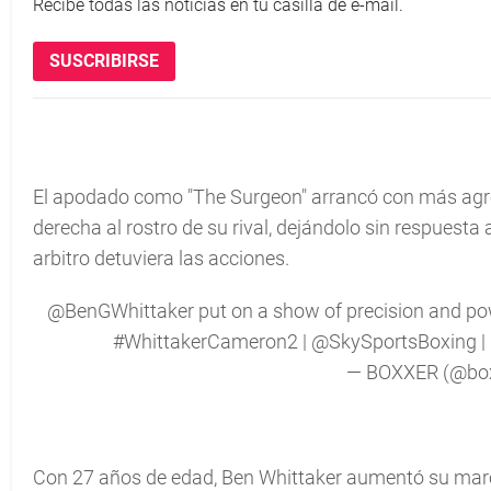
Recibe todas las noticias en tu casilla de e-mail.
SUSCRIBIRSE
El apodado como "The Surgeon" arrancó con más agres
derecha al rostro de su rival, dejándolo sin respuesta
arbitro detuviera las acciones.
@BenGWhittaker
put on a show of precision and pow
#WhittakerCameron2
|
@SkySportsBoxing
|
— BOXXER (@bo
Con 27 años de edad, Ben Whittaker aumentó su marca d