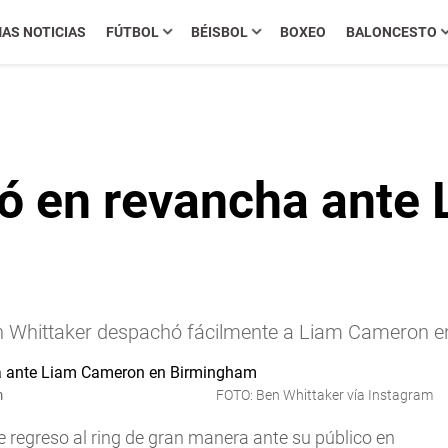
MAS NOTICIAS
FÚTBOL
BÉISBOL
BOXEO
BALONCESTO
lló en revancha ant
en Whittaker despachó fácilmente a Liam Cameron e
m
FOTO: Ben Whittaker vía Instagram
e regreso al ring de gran manera ante su público en