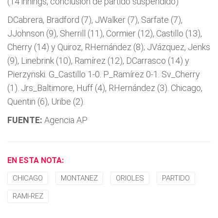
(14 innings, conclusión de partido suspendido)
DCabrera, Bradford (7), JWalker (7), Sarfate (7),
JJohnson (9), Sherrill (11), Cormier (12), Castillo (13),
Cherry (14) y Quiroz, RHernández (8); JVázquez, Jenks
(9), Linebrink (10), Ramí­rez (12), DCarrasco (14) y
Pierzynski. G_Castillo 1-0. P_Ramí­rez 0-1. Sv_Cherry
(1). Jrs_Baltimore, Huff (4), RHernández (3). Chicago,
Quentin (6), Uribe (2).
FUENTE:
Agencia AP
EN ESTA NOTA:
CHICAGO
MONTANEZ
ORIOLES
PARTIDO
RAMI-REZ