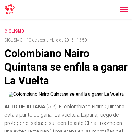
CICLISMO
CICLISMO
-
10 de septiembre de 2016 - 13:50
Colombiano Nairo
Quintana se enfila a ganar
La Vuelta
ALTO DE AITANA
(AP). El colombiano Nairo Quintana
está a punto de ganar La Vuelta a España, luego de
proteger el sábado su liderato ante Chris Froome en
una extenuante penúltima etapa en las montañas del