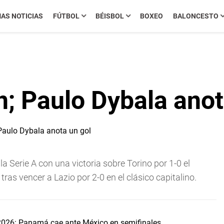
MAS NOTICIAS
FÚTBOL
BÉISBOL
BOXEO
BALONCESTO
; Paulo Dybala anot
a Serie A con una victoria sobre Torino por 1-0 el
as vencer a Lazio por 2-0 en el clásico capitalino.
2026: Panamá cae ante México en semifinales