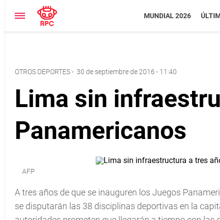
MUNDIAL 2026
ÚLTI
OTROS DEPORTES
-
30 de septiembre de 2016 - 11:40
Lima sin infraestr
Panamericanos
AFP
A tres años de que se inauguren los Juegos Panameri
se disputarán las 38 disciplinas deportivas en la cap
autoridades prometen que llegarán a tiempo con las 