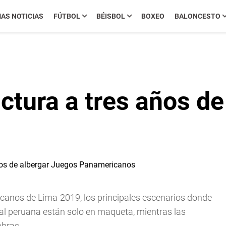
MAS NOTICIAS
FÚTBOL
BÉISBOL
BOXEO
BALONCESTO
uctura a tres años d
canos de Lima-2019, los principales escenarios donde
ital peruana están solo en maqueta, mientras las
obras.