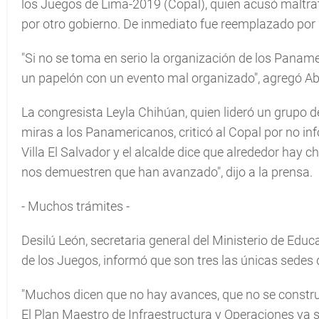
los Juegos de Lima-2019 (Copal), quien acusó maltrat
por otro gobierno. De inmediato fue reemplazado por
"Si no se toma en serio la organización de los Paname
un papelón con un evento mal organizado", agregó A
La congresista Leyla Chihúan, quien lideró un grupo d
miras a los Panamericanos, criticó al Copal por no inf
Villa El Salvador y el alcalde dice que alrededor hay 
nos demuestren que han avanzado", dijo a la prensa.
- Muchos trámites -
Desilú León, secretaria general del Ministerio de Educa
de los Juegos, informó que son tres las únicas sedes
"Muchos dicen que no hay avances, que no se constr
El Plan Maestro de Infraestructura y Operaciones ya s