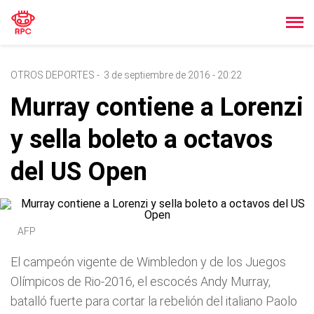
OTROS DEPORTES
-
3 de septiembre de 2016 - 20:22
Murray contiene a Lorenzi
y sella boleto a octavos
del US Open
AFP
El campeón vigente de Wimbledon y de los Juegos
Olímpicos de Rio-2016, el escocés Andy Murray,
batalló fuerte para cortar la rebelión del italiano Paolo