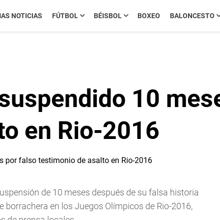
MAS NOTICIAS
FÚTBOL
BÉISBOL
BOXEO
BALONCESTO
 suspendido 10 mese
to en Rio-2016
uspensión de 10 meses después de su falsa historia
e borrachera en los Juegos Olímpicos de Rio-2016,
s de prensa locales.