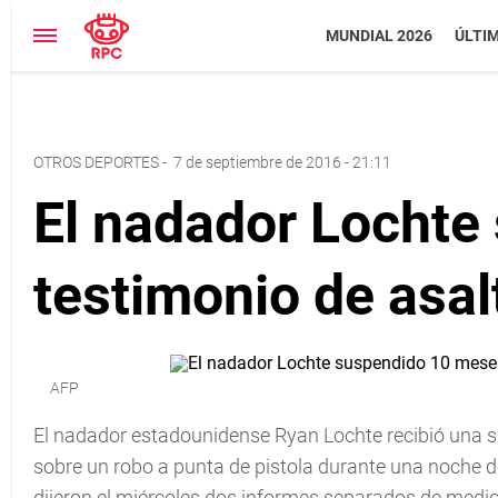
MUNDIAL 2026
ÚLTI
OTROS DEPORTES
-
7 de septiembre de 2016 - 21:11
El nadador Lochte
testimonio de asal
AFP
El nadador estadounidense Ryan Lochte recibió una s
sobre un robo a punta de pistola durante una noche d
dijeron el miércoles dos informes separados de medio