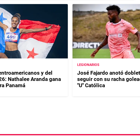
LEGIONARIOS
ntroamericanos y del
José Fajardo anotó doblet
26: Nathalee Aranda gana
seguir con su racha golea
ara Panamá
"U" Católica