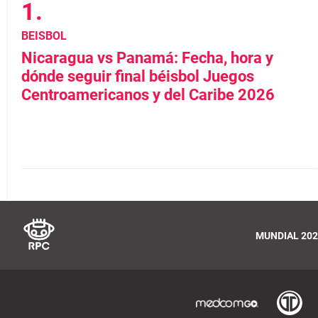
BEISBOL
Nicaragua vs Panamá: Fecha, hora y
dónde seguir final béisbol Juegos
Centroamericanos y del Caribe 2026
MUNDIAL 202