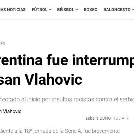
MAS NOTICIAS
FÚTBOL
BÉISBOL
BOXEO
BALONCESTO
:30
rentina fue interrum
san Vlahovic
afectado al inicio por insultos racistas contra el ser
Isabella BONOTTO / AFP
diente a la 18ª jornada de la Serie A, fue brevemente