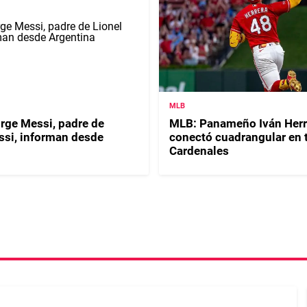
MLB
orge Messi, padre de
MLB: Panameño Iván Herr
ssi, informan desde
conectó cuadrangular en t
Cardenales