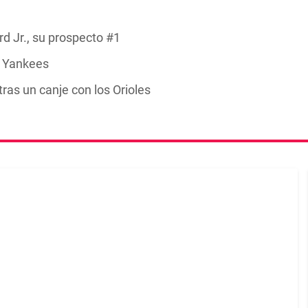
 Jr., su prospecto #1
s Yankees
ras un canje con los Orioles