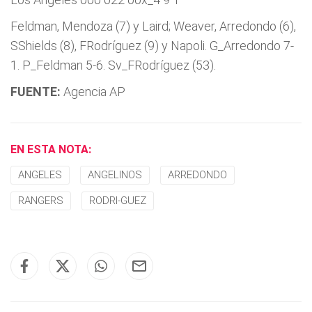
Feldman, Mendoza (7) y Laird; Weaver, Arredondo (6),
SShields (8), FRodrí­guez (9) y Napoli. G_Arredondo 7-
1. P_Feldman 5-6. Sv_FRodrí­guez (53).
FUENTE:
Agencia AP
EN ESTA NOTA:
ANGELES
ANGELINOS
ARREDONDO
RANGERS
RODRI-GUEZ