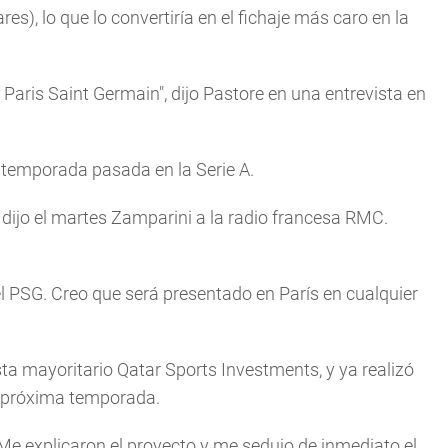
s), lo que lo convertirí­a en el fichaje más caro en la
 Paris Saint Germain", dijo Pastore en una entrevista en
a temporada pasada en la Serie A.
dijo el martes Zamparini a la radio francesa RMC.
 PSG. Creo que será presentado en Parí­s en cualquier
a mayoritario Qatar Sports Investments, y ya realizó
la próxima temporada.
e explicaron el proyecto y me sedujo de inmediato el