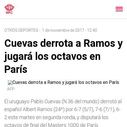
OTROS DEPORTES
-
1 de noviembre de 2017 - 12:40
Cuevas derrota a Ramos y
jugará los octavos en
París
AFP
El uruguayo Pablo Cuevas (N.36 del mundo) derrotó al
español Albert Ramos (24º) por 6-7 (5/7), 7-6 (7/1), 6-
2 este martes en segunda ronda, y disputará los
octavos de final del Masters 1000 de París.