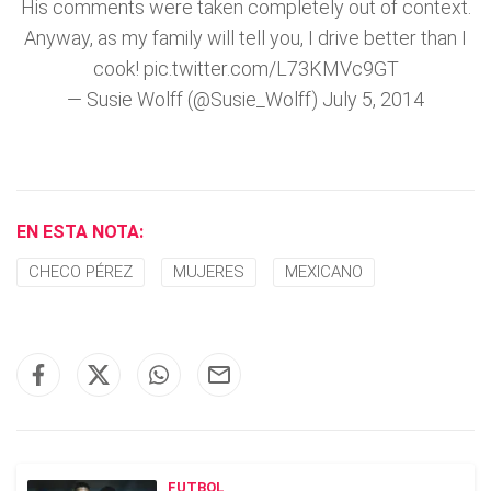
His comments were taken completely out of context.
Anyway, as my family will tell you, I drive better than I
cook!
pic.twitter.com/L73KMVc9GT
— Susie Wolff (@Susie_Wolff)
July 5, 2014
EN ESTA NOTA:
CHECO PÉREZ
MUJERES
MEXICANO
FUTBOL